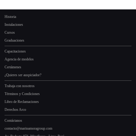
Historia
Instalaciones
Cursos
Graduaciones
Capacitaciones
Agencia de modelos
Certámenes
¿Quieres ser auspiciador?
Trabaja con nosotros
Términos y Condiciones
Libro de Reclamaciones
Derechos Arco
Contáctanos
contacto@marinamoragroup.com