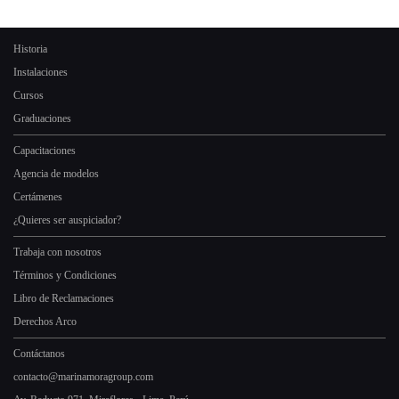
Historia
Instalaciones
Cursos
Graduaciones
Capacitaciones
Agencia de modelos
Certámenes
¿Quieres ser auspiciador?
Trabaja con nosotros
Términos y Condiciones
Libro de Reclamaciones
Derechos Arco
Contáctanos
contacto@marinamoragroup.com