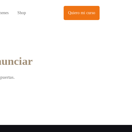
menes
Shop
Quiero mi curso
nunciar
puertas.