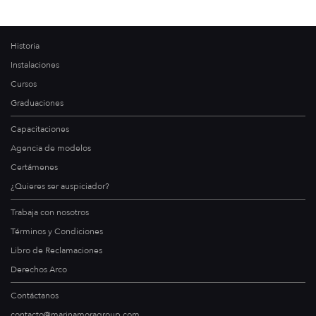
Historia
Instalaciones
Cursos
Graduaciones
Capacitaciones
Agencia de modelos
Certámenes
¿Quieres ser auspiciador?
Trabaja con nosotros
Términos y Condiciones
Libro de Reclamaciones
Derechos Arco
Contáctanos
contacto@marinamoragroup.com