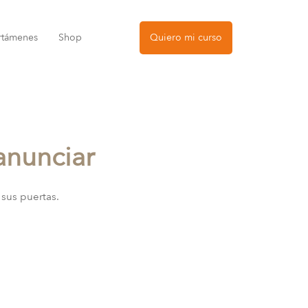
rtámenes
Shop
Quiero mi curso
anunciar
 sus puertas.