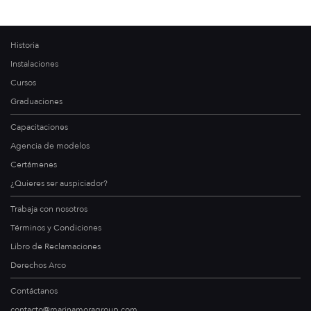
Historia
Instalaciones
Cursos
Graduaciones
Capacitaciones
Agencia de modelos
Certámenes
¿Quieres ser auspiciador?
Trabaja con nosotros
Términos y Condiciones
Libro de Reclamaciones
Derechos Arco
Contáctanos
contacto@marinamoragroup.com