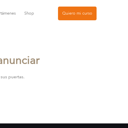
rtámenes
Shop
Quiero mi curso
anunciar
 sus puertas.