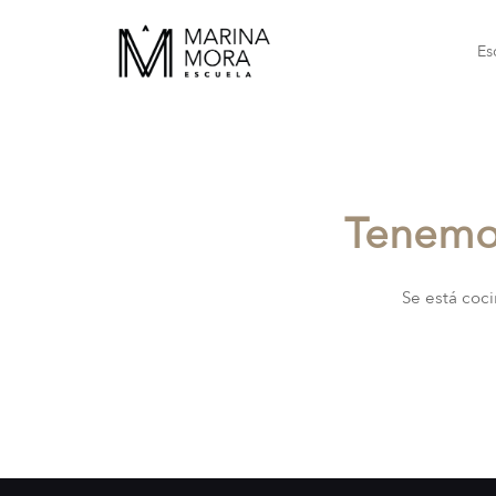
Es
Tenemos
Se está coci