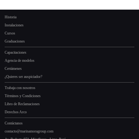
Historia
Instalaciones
Cursos
Graduaciones
Capacitaciones
Agencia de modelos
Certámenes
¿Quieres ser auspiciador?
Trabaja con nosotros
Términos y Condiciones
Libro de Reclamaciones
Derechos Arco
Contáctanos
contacto@marinamoragroup.com