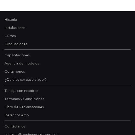
Historia
Instalaciones
Cursos
Graduaciones
Capacitaciones
Agencia de modelos
Certámenes
¿Quieres ser auspiciador?
Trabaja con nosotros
Términos y Condiciones
Libro de Reclamaciones
Derechos Arco
Contáctanos
contacto@marinamoragroup.com