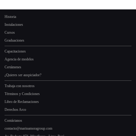
Historia
Instalaciones
Cursos
Graduaciones
Capacitaciones
Agencia de modelos
Certámenes
¿Quieres ser auspiciador?
Trabaja con nosotros
Términos y Condiciones
Libro de Reclamaciones
Derechos Arco
Contáctanos
contacto@marinamoragroup.com