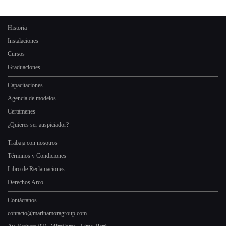
Historia
Instalaciones
Cursos
Graduaciones
Capacitaciones
Agencia de modelos
Certámenes
¿Quieres ser auspiciador?
Trabaja con nosotros
Términos y Condiciones
Libro de Reclamaciones
Derechos Arco
Contáctanos
contacto@marinamoragroup.com